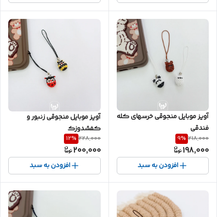
آویز موبایل منجوقی خرسهای کله
آویز موبایل منجوقی زنبور و
فندقی
کفشدوزک
12
%
9
%
228,000
218,000
200,000
198,000
افزودن به سبد
افزودن به سبد