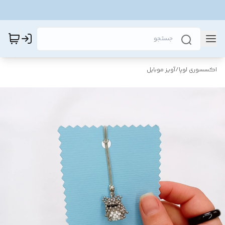
اکسسوری لوپا
/
آویز موبایل