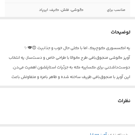
مناسب برای
گوشی، فلش، کیف، ایرپاد
مراقبتی
از حرارت و قیچی دور نگه دارید
توضیحات
یه اکسسوری کوچیک، اما با کلی حال خوب و جذابیت 😍🐨✨
آویز گوشی منجوق‌بافی طرح کوالا با طراحی خاص و دست‌ساز، یه انتخاب
دوست‌داشتنی برای کساییه که به جزئیات استایلشون اهمیت می‌دن.
این آویز با منجوق‌بافی ظریف ساخته شده و ظاهر بامزه و متفاوتش باعث
می‌شه گوشی‌ات از همیشه خاص‌تر دیده بشه.
🐨
کاربرد
و
ویژگی‌های
محصول
:
نظرات
✅ افزایش جذابیت و خاص شدن گوشی
✅ طرح کوالا؛ کیوت، متفاوت و چشم‌گیر
✅ منجوق‌بافی سه بعدی با ظرافت بالا