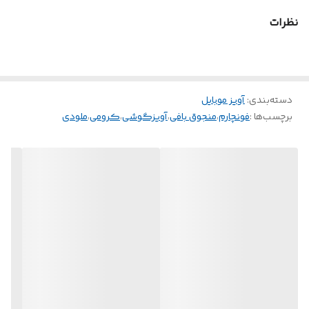
💞 ملودی (صورتی): سرشار از شادی و انرژی صورتی، مثل یه بغل پر از لطافت
نظرات
و مهربونی! 🌸
💎 ویژگی‌ها:
•ساخته شده با بهترین منجوق‌ها، بادوام و چشم‌نواز
دسته‌بندی
:
آویز موبایل
•سبک و ایده‌آل برای آویز موبایل، کلید، کیف، یا حتی تزئین کیس
برچسب‌ها :
فونچارم
،
منجوق بافی
،
آویزگوشی
،
کرومی
،
ملودی
گوشی
•هدیه‌ای بی‌نظیر و خاص برای کسانی که دوستشون دارید (یا برای
خودتون!)
•بذار «کرومی» و «ملودی» با هم یا جداگانه، رنگ و شادی رو به
روزمرگی‌هاتون اضافه کنن! 💫