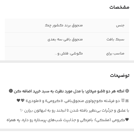
مشخصات
جنس
منجوق برند کشور چک
سبک بافت
منجوق بافی سه بعدی
مناسب برای
گوشی، فلش و...
توضیحات
🔴
اگه هر دو تاشو میخای؛ با مدل مورد نظرت به سبد خرید اضافه کن 🔴
🎀🐰 دو فرشته کوچولوی منجوق‌بافی، «کرومی» و «ملودی» 💖🖤
با عشق و جزئیات بی‌نظیر بافته شدن تا لبخند رو به لبهاتون بیارن ✨
🖤کرومی (مشکی): بامزگی و جذابیت شب‌های پرستاره رو داره، یه همراه
مرموز و دوست‌داشتنی! 🌌