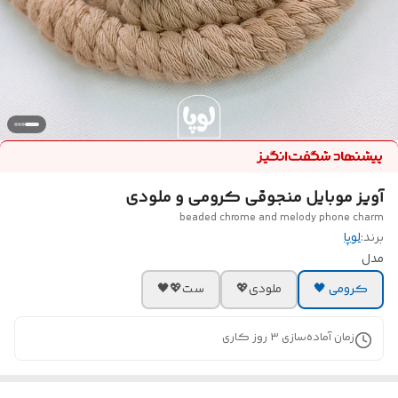
آویز موبایل منجوقی کرومی و ملودی
beaded chrome and melody phone charm
برند:
لوپا
مدل
کرومی 🖤
ملودی💖
ست💖🖤
زمان آماده‌سازی
3
روز کاری