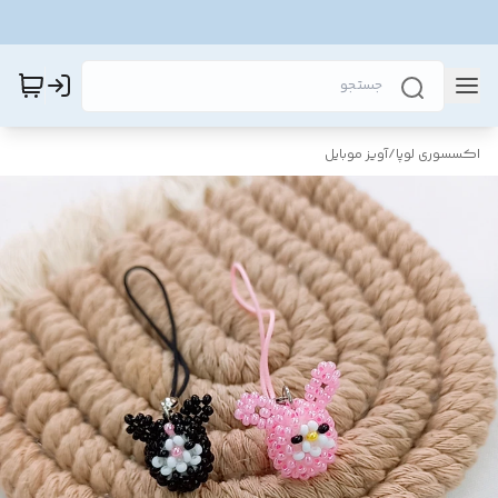
اکسسوری لوپا
/
آویز موبایل