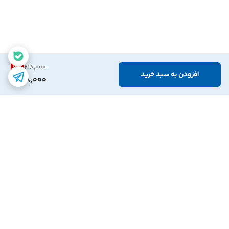
9
%
218,000
افزودن به سبد خرید
198,000
برگشت به بالا