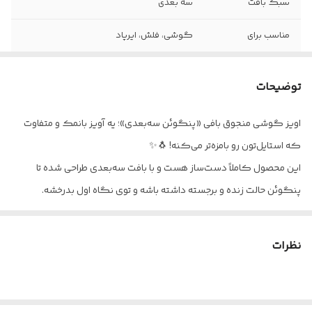
سبک بافت
سه بعدی
مناسب برای
گوشی، فلش، ایرپاد
مراقبتی
از حرارت و قیچی دور نگه دارید
توضیحات
اویز گوشی منجوق بافی «پنگوئن سه‌بعدی»؛ یه آویز بانمک و متفاوت
که استایل‌تون رو بامزه‌تر می‌کنه! 🐧✨
این محصول کاملاً دست‌ساز هست و با بافت سه‌بعدی طراحی شده تا
پنگوئن حالت زنده و برجسته داشته باشه و توی نگاه اول بدرخشه.
✅
کاربرد
محصول:
آویز جذاب علاوه بر گوشی
نظرات
مناسب برای کیف، کیف‌دستی، کوله‌پشتی و دسته کلید
انتخاب عالی برای هدیه دادن به دوست، همکار یا عزیزتون
✅
ویژگی‌ها
و
مزیت‌ها: