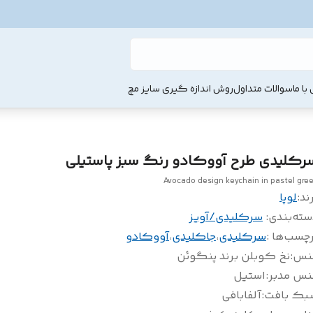
با ما
سوالات متداول
روش اندازه گیری سایز مچ
رکلیدی طرح آووکادو رنگ سبز پاستیلی
Avocado design keychain in pastel gre
ند:
لوپا
سته‌بندی
:
سرکلیدی/آویز
چسب‌ها :
سرکلیدی
،
جاکلیدی
،
آووکادو
نس
:
نخ کوبلن برند پنگوئن
نس مدبر
:
استیل
بک بافت
:
آلفابافی