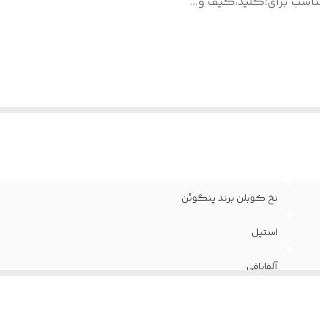
ناسب برای
:
کلید،کیف و...
نخ کوبلن برند پنگوئن
استیل
آلفابافی
کلید،کیف و...