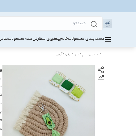
دسته‌بندی محصولات
خانه
پیگیری سفارش
همه محصولات
تماس 
اکسسوری لوپا
/
سرکلیدی/آویز
س
en
بر
د
بر
ج
ج
س