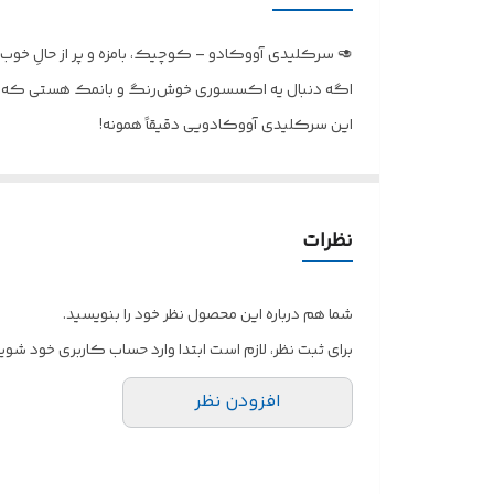
🥑 سرکلیدی آووکادو – کوچیک، بامزه و پر از حالِ خوب
اگه دنبال یه اکسسوری خوش‌رنگ و بانمک هستی که هر ر
این سرکلیدی آووکادویی دقیقاً همونه!
🌱روی زمینه‌ی سبز پاستیلی ملایم بافته شده؛
وسطش هم یک آووکادوی نصف‌شده‌ی بامزه با هسته‌ی ک
تماماً بافته شده با نخ کوبلن باکیفیت
نظرات
• سبک و مقاوم
• قابل شست‌وشو
شما هم درباره این محصول نظر خود را بنویسید.
• بدون پرز گرفتن
برای ثبت نظر، لازم است ابتدا وارد حساب کاربری خود شوید
• مناسب استفاده‌ی روزمره
افزودن نظر
می‌تونی به عنوان👇🏻
• سرکلیدی
• آویز کیف