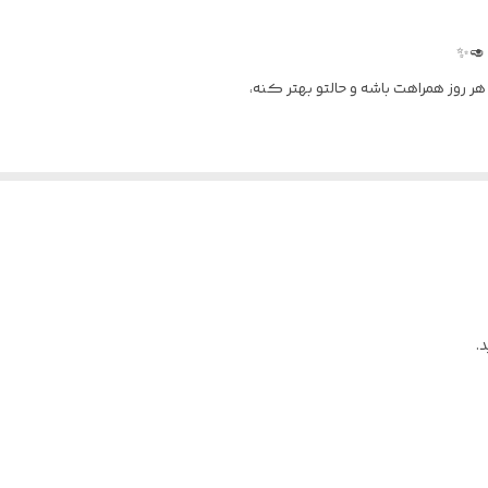
 🥑✨
وز همراهت باشه و حالتو بهتر کنه،
وچولوی طرح قلب که کار رو خاص‌تر و چشم‌گیرتر می‌کنه.
.