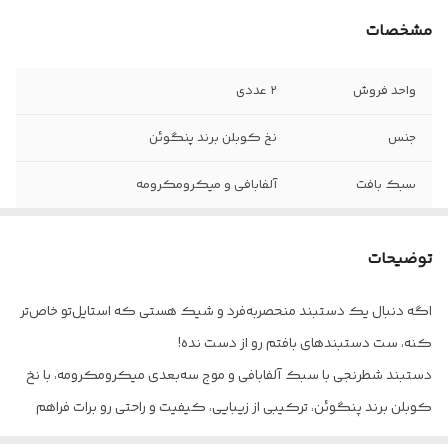
مشخصات
واحد فروش
۲ عددی
جنس
نخ کوبلن برند پنگوئن
سبک بافت
آلفابافی و میکرومکرومه
نحوه بستن
با بند و حلقه _ قفل کشویی
توضیحات
قابل شست و شو با
آب سرد و شامپو
اگه دنبال یک دستبند منحصربه‌فرد و شیک هستی که استایل‌تو خاص‌تر
کنه، ست دستبندهای بافتم رو از دست نده!
دستبند شطرنجی با سبک آلفابافی و موج سه‌بعدی میکرومکرومه، با نخ
کوبلن برند پنگوئن، ترکیبی از زیبایی، کیفیت و راحتی رو برات فراهم
کرده.