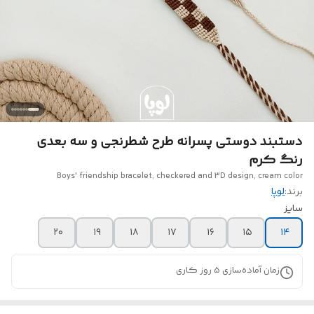
دستبند دوستی پسرانه طرح شطرنجی و سه بعدی
رنگ کرم
Boys' friendship bracelet, checkered and 3D design, cream color
برند:
لوپا
سایز
۲۰
۱۹
۱۸
۱۷
۱۶
۱۵
۱۴
زمان آماده‌سازی
5
روز کاری