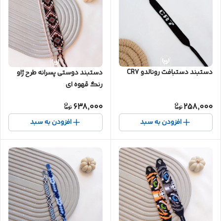
دستبند دستبافت رونالدو CR7
دستبند دوستی پسرانه طرح ژاو
رنگ قهوه ای
638,000
258,000
افزودن به سبد
افزودن به سبد