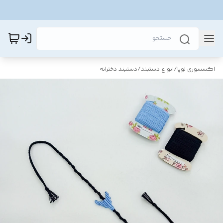
اکسسوری لوپا
/
انواع دستبند
/
دستبند دخترانه