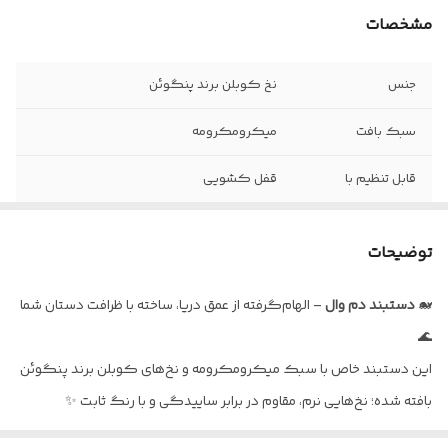
مشخصات
جنس
نخ کوبلن برند پنگوئن
سبک بافت
میکرومکرومه
قابل تنظیم با
قفل کشویی
قابل شست و شو با
آب سرد و شامپو
توضیحات
🐋
دستبند
دم
وال
– الهام‌گرفته از عمق دریا، ساخته با ظرافت دستان شما
🌊
این دستبند خاص با سبک میکرومکرومه و نخ‌های کوبلن برند پنگوئن
بافته شده؛ نخ‌هایی نرم، مقاوم در برابر ساییدگی و با رنگ ثابت ✨
💙
ویژگی‌ها
: