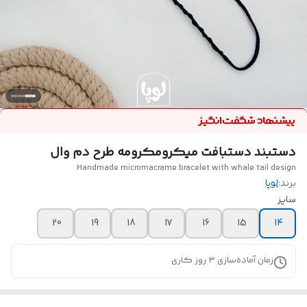
دستبند دستبافت میکرومکرومه طرح دم وال
Handmade micromacrame bracelet with whale tail design
برند:
لوپا
سایز
20
19
18
17
16
15
14
زمان آماده‌سازی
3
روز کاری