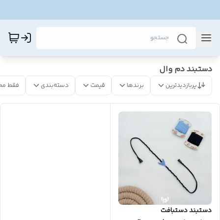
دستبند دم وال
پربازدیدترین
برندها
قیمت
دسته‌بندی
فقط مح
دستبند دستبافت