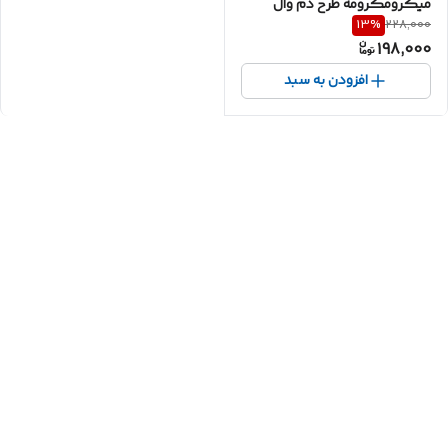
میکرومکرومه طرح دم وال
13
%
228,000
198,000
افزودن به سبد