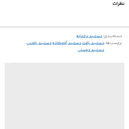
نظرات
دسته‌بندی
:
دستبند دخترانه
برچسب‌ها :
دستبند بافت
،
دستبند
،
آووکادو
،
دستبند بافتنی
،
دستبند دوستی