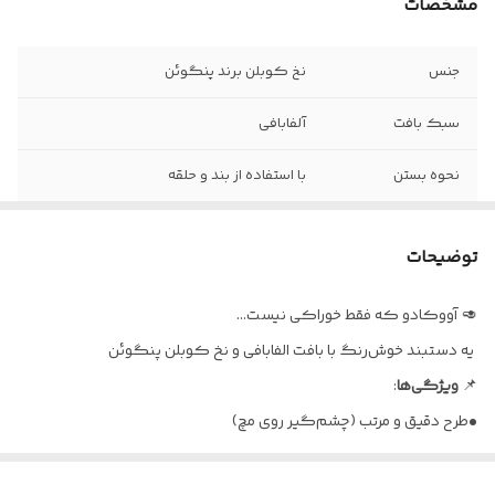
مشخصات
جنس
نخ کوبلن برند پنگوئن
سبک بافت
آلفابافی
نحوه بستن
با استفاده از بند و حلقه
قابل شست و شو با
آب سرد و شامپو
توضیحات
🥑 آووکادو که فقط خوراکی نیست...
یه دستبند خوش‌رنگ با بافت الفابافی و نخ کوبلن پنگوئن
📌
ویژگی‌ها
:
•طرح دقیق و مرتب (چشم‌گیر روی مچ)
•سبک و راحت برای استفاده طولانی
•ایده‌آل برای کادو دادن