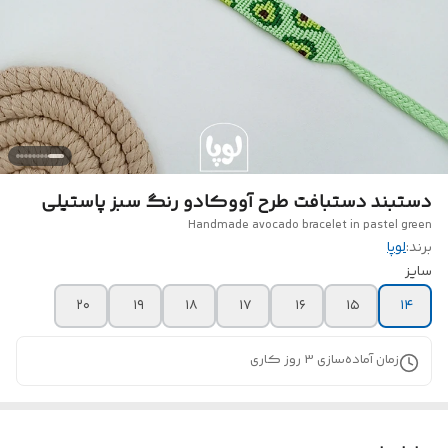
دستبند دستبافت طرح آووکادو رنگ سبز پاستیلی
Handmade avocado bracelet in pastel green
برند:
لوپا
سایز
۲۰
۱۹
۱۸
۱۷
۱۶
۱۵
۱۴
زمان آماده‌سازی
3
روز کاری