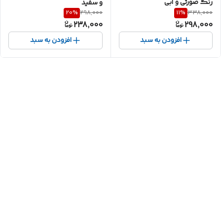
رنگ صورتی و آبی
و سفید
20
%
11
%
298,000
338,000
238,000
298,000
افزودن به سبد
افزودن به سبد