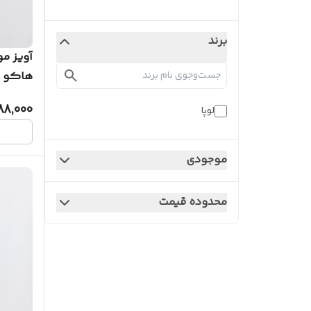
برند
آویز مو
هاکو ش
88,000
لوپا
موجودی
محدوده قیمت