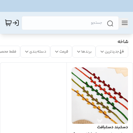
شاخه
جدیدترین
برندها
قیمت
دسته‌بندی
فقط محصو
دستبند دستبافت