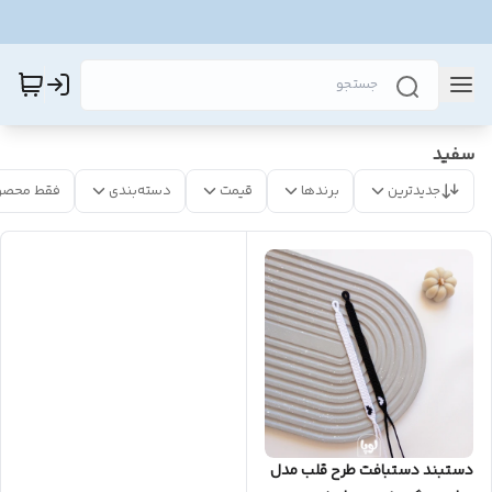
سفید
جدیدترین
برندها
قیمت
دسته‌بندی
فقط محصو
دستبند دستبافت طرح قلب مدل