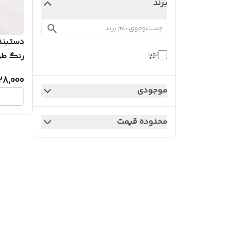
برند
دستبند
لوپا
رنگ طو
28,000
موجودی
محدوده قیمت