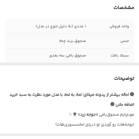
مشخصات
واحد فروش
۱ عددی (به دلیل تنوع در مدل)
جنس
منجوق برند چک
سبک بافت
منجوق بافی سه بعدی
مراقبتی
از حرارت آتیش یا قیچی دور نگه دارید
توضیحات
مناسب برای
گوشی، فلش، زیپ کیف و...
🔴 اگه بیشتر از یدونه میخای؛ تک به تک با مدل مورد نظرت به سبد خرید
اضافه کن 🔴
فونچارم منجوق‌بافی «
جوجه
زرد
» 🐥✨
جوجه‌هات رو آوردی تو دنیای اکسسوری‌هات!
یه جفت فون‌چارم منجوق‌بافی دست‌ساز، مدل جوجه زرد: