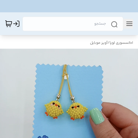
اکسسوری لوپا
/
آویز موبایل