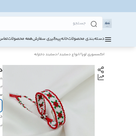
دسته‌بندی محصولات
خانه
پیگیری سفارش
همه محصولات
تماس 
اکسسوری لوپا
/
انواع دستبند
/
دستبند دخترانه
د
gn
بر
س
د
بر