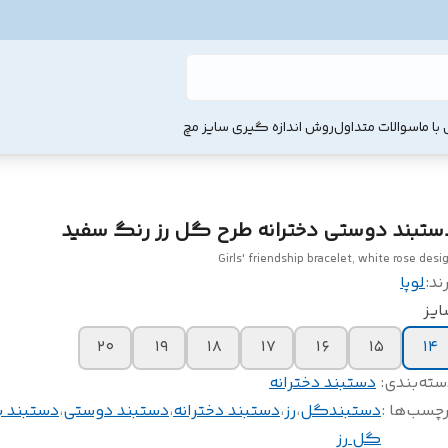
با ما
سوالات متداول
روش اندازه گیری سایز مچ
ستبند دوستی دخترانه طرح گل رز رنگ سفید
Girls' friendship bracelet, white rose desi
ند:
لوپا
ایز
۲۰
۱۹
۱۸
۱۷
۱۶
۱۵
۱۴
سته‌بندی
:
دستبند دخترانه
چسب‌ها :
دستبندگل
،
رز
،
دستبند دخترانه
،
دستبند دوستی
،
دستبند ب
گل رز