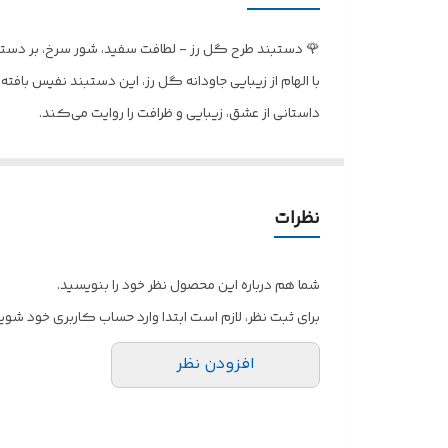
🌹 دستبند طرح گل رز - لطافت سفید، شور سرخ، بر دستا
با الهام از زیبایی جاودانه گل رز، این دستبند نفیس بافت
داستانی از عشق، زیبایی و ظرافت را روایت می‌کند.
✅
ویژگی‌های
برجسته
این
دستبند
:
•طرح گل رز کلاسیک: گل رز، نماد عشق، زیبایی و شکوه، ب
•ترکیب رنگی چشم‌نواز: زمینه سفید خالص، نماد پاکی و آر
نظرات
•بافت نرم و با دوام: بافته شده با نخ مرغوب کوبلن، این 
•طراحی همه‌کاره: این دستبند به راحتی با انواع استایل‌
شما هم درباره این محصول نظر خود را بنویسید.
•لمسی از هنر دست: هر گره و هر تار این دستبند، حاصل 
برای ثبت نظر، لازم است ابتدا وارد حساب کاربری خود شوید
✅ کاربرد
:
افزودن نظر
•اکسسوری روزمره: با لطافت و سبکی خود، همراهی ایده‌آل 
•هدیه‌ای رمانتیک: بهترین انتخاب برای ابراز عشق و علاقه 
•تکمیل استایل: افزودن جلوه‌ای ظریف و زنانه به لباس‌های