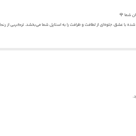
ن شما 🌹
ه شده با عشق، جلوه‌ای از لطافت و ظرافت را به استایل شما می‌بخشد. ترکیبی از ر
ا جزئیات ظریف و هنرمندانه بافته شده است تا چشم هر بیننده‌ای را به خود خی
امش، در کنار حاشیه قرمز پرحرارت، تعادلی زیبا و گیرا ایجاد کرده و جلوه‌ای ل
دستبند علاوه بر زیبایی، بسیار نرم، سبک و مقاوم است و تجربه‌ای دلپذیر هنگام 
ها، از لباس‌های روزمره و کژوال گرفته تا پوشش‌های رسمی‌تر، ست می‌شود و درخش
دقت و هنر دست بافنده است که آن را به اثری هنری و منحصربه‌فرد تبدیل کرده
.
برای تمام روز شماست و حسی از زیبایی را به لحظاتتان اضافه می‌کند.
در مناسبت‌های خاص مانند سالگردها، تولد یا ولنتاین.
 شما، چه ساده و چه پر زرق و برق.