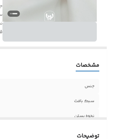
ج
س
ن
ق
مشخصات
جنس
سبک بافت
نحوه بستن
قابل شست و شو با
توضیحات