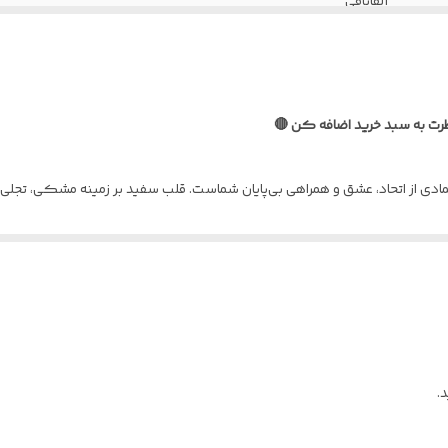
آلفابافی
با استفاده از بند و حلقه
آب سرد و شامپو
رت به سبد خرید اضافه کن 🔴
، نمادی از اتحاد، عشق و همراهی بی‌پایان شماست. قلب سفید بر زمینه مشکی، ت
شنِ با هم بودن است.
ادآور لحظات ناب و پیوند ناگسستنی شما باشد. این ست، فراتر از یک اکسسوری 
 یا هر دو نفر خاص زندگی شما.
.
حدت و تکمیل‌کنندگی.
طراحی.