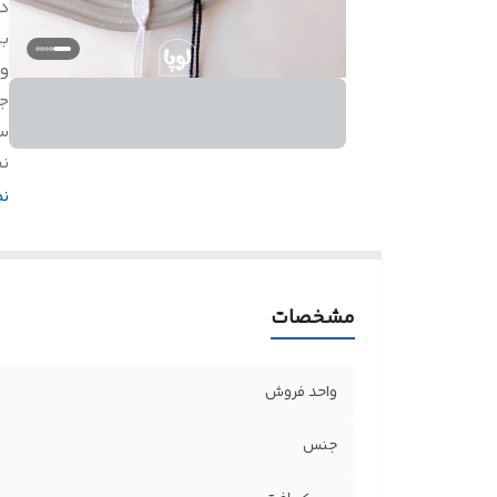
د
بر
و
ج
س
ن
ق
ن
مشخصات
واحد فروش
جنس