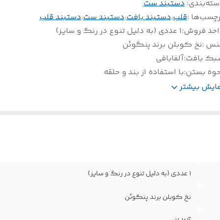
سته‌بندی
:
دستبند ست
چسب‌ها :
قلب
،
دستبند بافت
،
دستبند ست
،
دستبند قلب
احد فروش
:
۱ عددی (به دلیل تنوع در رنگ و سایز)
نس
:
نخ کوبلن برند پنگوئن
بک بافت
:
آلفابافی
حوه بستن
:
با استفاده از بند و حلقه
ابل شست و شو با
:
آب سرد و شامپو
مایش بیشتر
۱ عددی (به دلیل تنوع در رنگ و سایز)
نخ کوبلن برند پنگوئن