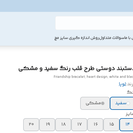
با ما
سوالات متداول
روش اندازه گیری سایز مچ
ستبند دوستی طرح قلب رنگ سفید و مشکی
Friendship bracelet, heart design, white and bla
ند:
لوپا
نگ
سفید
مشکی
ایز
۲۰
۱۹
۱۸
۱۷
۱۶
۱۵
۱۴