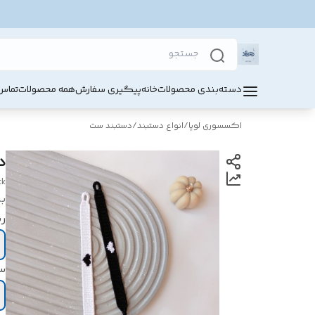
دسته‌بندی محصولات
خانه
پیگیری سفارش
همه محصولات
تماس 
اکسسوری لوپا
/
انواع دستبند
/
دستبند ست
د
ck
بر
ر
س