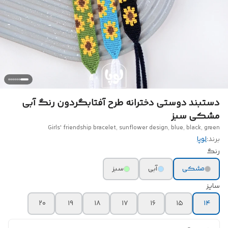
دستبند دوستی دخترانه طرح آفتابگردون رنگ آبی
مشکی سبز
Girls' friendship bracelet, sunflower design, blue, black, green
برند:
لوپا
رنگ
مشکی
آبی
سبز
سایز
۲۰
۱۹
۱۸
۱۷
۱۶
۱۵
۱۴