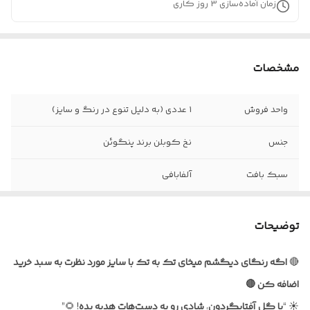
زمان آماده‌سازی
3
روز کاری
مشخصات
واحد فروش
۱ عددی (به دلیل تنوع در رنگ و سایز)
جنس
نخ کوبلن برند پنگوئن
سبک بافت
آلفابافی
نحوه بستن
با استفاده از بند و حلقه
توضیحات
قابل شست و شو با
آب سرد و شامپو
🔴
اگه رنگای دیگشم میخای تک به تک با سایز مورد نظرت به سبد خرید
اضافه کن 🔴
☀️ “
با
گل
آفتابگردون
،
شادی
رو
به
دست‌هات
هدیه
بده
! 🌻”