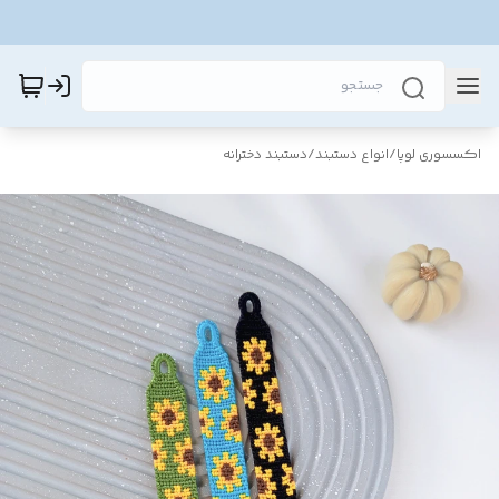
اکسسوری لوپا
/
انواع دستبند
/
دستبند دخترانه