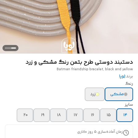
دستبند دوستی طرح بتمن رنگ مشکی و زرد
Batman friendship bracelet, black and yellow
برند:
لوپا
رنگ
مشکی
زرد
سایز
۲۰
۱۹
۱۸
۱۷
۱۶
۱۵
۱۴
زمان آماده‌سازی
5
روز کاری