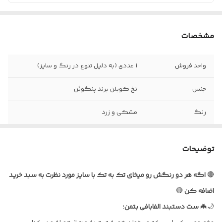
مشخصات
واحد فروش
۱ عددی (به دلیل تنوع در رنگ و سایز)
جنس
نخ کوبلن برند پنگوئن
رنگ
مشکی و زرد
نحوه بستن
با استفاده از بند و حلقه
توضیحات
قابل شست و شو با
آب سرد و شامپو
🔴
اگه
هر
دو
رنگش
رو
میخای
تک
به
تک
با
سایز
مورد
نظرت
به
سبد
خرید
اضافه
کن
🔴
🌙🦇
ست
دستبند
الفابافی
بتمن
؛