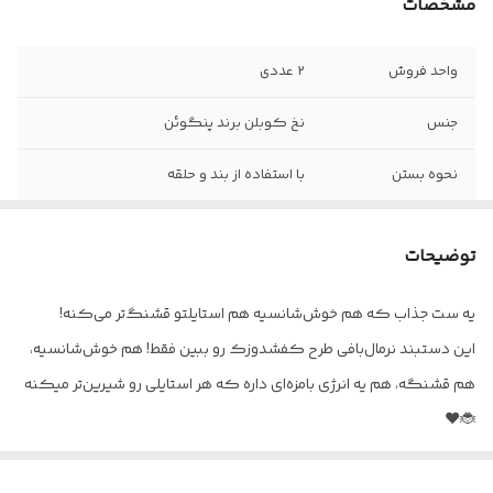
مشخصات
واحد فروش
۲ عددی
جنس
نخ کوبلن برند پنگوئن
نحوه بستن
با استفاده از بند و حلقه
قابل شست و شو با
آب سرد و شامپو
توضیحات
یه ست جذاب که هم خوش‌شانسیه هم استایلتو قشنگ‌تر می‌کنه!
این دستبند نرمال‌بافی طرح کفشدوزک رو ببین فقط! هم خوش‌شانسیه،
هم قشنگه، هم یه انرژی بامزه‌ای داره که هر استایلی رو شیرین‌تر میکنه
🐞❤️
کنارش هم یه دستبند سرخپوستی بافتم که ترکیبشون کنار هم واقعاً
چشم‌گیره. هم اسپرته، هم هنری، هم مناسب آدمایی که دوست دارن