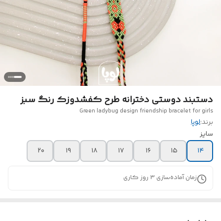
دستبند دوستی دخترانه طرح کفشدوزک رنگ سبز
Green ladybug design friendship bracelet for girls
برند:
لوپا
سایز
۲۰
۱۹
۱۸
۱۷
۱۶
۱۵
۱۴
زمان آماده‌سازی
3
روز کاری