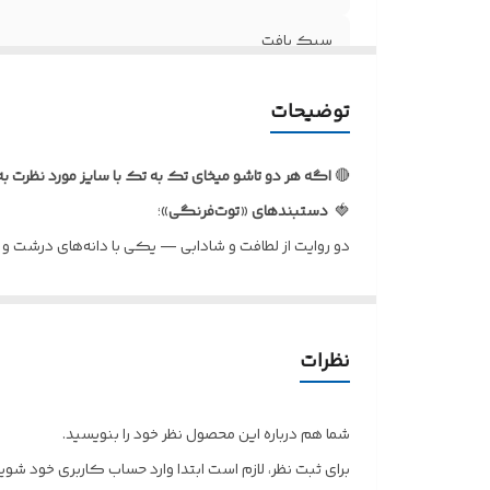
سبک بافت
نحوه بستن
توضیحات
قابل شست و شو با
🔴
اگه هر دو تاشو میخای تک به تک با سایز مورد نظرت ب
مناسب برای
🍓
دستبندهای
«
توت‌فرنگی
»؛
دو روایت از لطافت و شادابی — یکی با دانه‌های درشت و 
را خاص‌تر کنند. انتخابی زنانه، مینیمال و درخشان برای استا
✅
کاربردها
:
🔻اکسسوری روزمره برای استایل‌های دخترانه و مینیمال
نظرات
🔻ترکیب جذاب با ساعت یا سایر زیورهای نقره و طلا
🔻هدیه‌ای خاص و ماندگار برای کسی که دوستش داری
شما هم درباره این محصول نظر خود را بنویسید.
🔻مناسب عکاسی از استایل، استفاده خانوادگی یا فصلی
برای ثبت نظر، لازم است ابتدا وارد حساب کاربری خود شوید