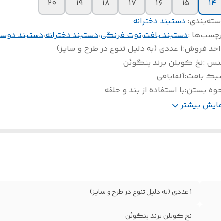
۲۰
۱۹
۱۸
۱۷
۱۶
۱۵
۱۴
سته‌بندی
:
دستبند دخترانه
چسب‌ها :
دستبند بافت
،
توت فرنگی
،
دستبند دخترانه
،
دستبند دوس
احد فروش
:
1 عددی (به دلیل تنوع در طرح و سایز)
نس
:
نخ کوبلن برند پنگوئن
بک بافت
:
آلفابافی
حوه بستن
:
با استفاده از بند و حلقه
ابل شست و شو با
:
آب سرد و شامپو
مایش بیشتر
ناسب برای
:
استایلهای بهاری و تابستونی
1 عددی (به دلیل تنوع در طرح و سایز)
نخ کوبلن برند پنگوئن