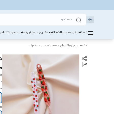
دسته‌بندی محصولات
خانه
پیگیری سفارش
همه محصولات
تماس 
اکسسوری لوپا
/
انواع دستبند
/
دستبند دخترانه
د
ک
or
بر
ط
س