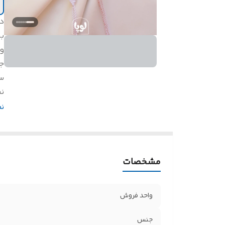
د
بر
و
ج
س
ن
ق
ن
م
مشخصات
واحد فروش
جنس