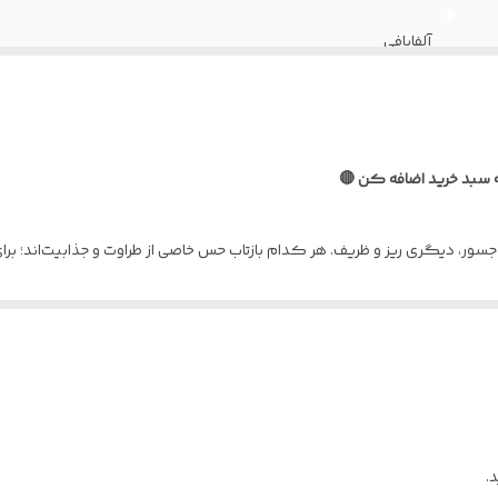
آلفابافی
با استفاده از بند و حلقه
آب سرد و شامپو
ه سبد خرید اضافه کن 🔴
استایلهای بهاری و تابستونی
جسور، دیگری ریز و ظریف. هر کدام بازتاب حس خاصی از طراوت و جذابیت‌اند؛ ب
یل‌های تابستانی و عاشقانه.
.