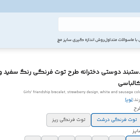
با ما
سوالات متداول
روش اندازه گیری سایز مچ
ستبند دوستی دخترانه طرح توت فرنگی رنگ سفید و
الباسی
Girls' friendship bracelet, strawberry design, white and sausage col
ند:
لوپا
رح
توت فرنگی درشت
توت فرنگی ریز
ایز