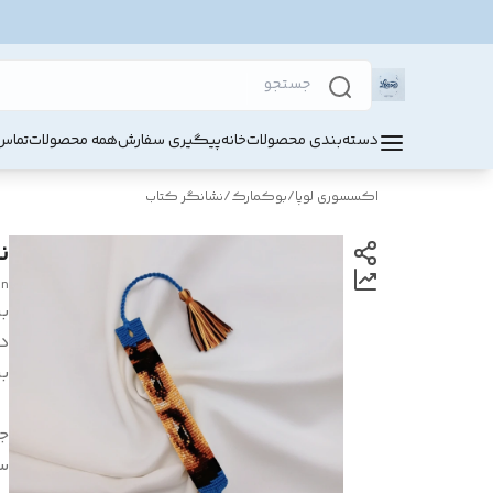
دسته‌بندی محصولات
خانه
پیگیری سفارش
همه محصولات
تماس 
اکسسوری لوپا
/
بوکمارک/نشانگر کتاب
ن
gn
بر
د
بر
ج
س