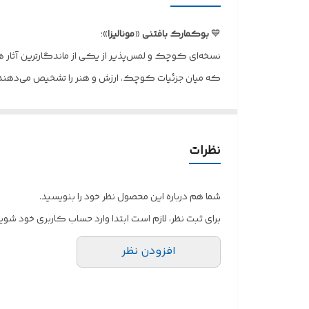
💙
بوکمارک
بافتنی
«
مونالیزا
»؛
نسخه‌ای کوچک و لمس‌پذیر از یکی از ماندگارترین آثار هن
که میان جزئیات کوچک، ارزش و هنر را تشخیص می‌دهند. مو
✅
کاربردها
:
🔹نشانه صفحه بدون آسیب‌زدن به کتاب
🔹اکسسوری زیبا برای میز مطالعه و کتابخانه
نظرات
🔹هدیه‌ای خاص برای دوستداران هنر و کتاب
🔹مناسب برای عکاسی و استایل لوکس مطالعه
شما هم درباره این محصول نظر خود را بنویسید.
✅
ویژگی‌ها
:
برای ثبت نظر، لازم است ابتدا وارد حساب کاربری خود شوید
🔹کاملاً دست‌باف و یکتا
افزودن نظر
🔹بافت تمیز، سبک و مقاوم
🔹مناسب کتاب‌های نازک و قطور
🔹جزئیات چشم‌گیر و قابل شخصی‌سازی