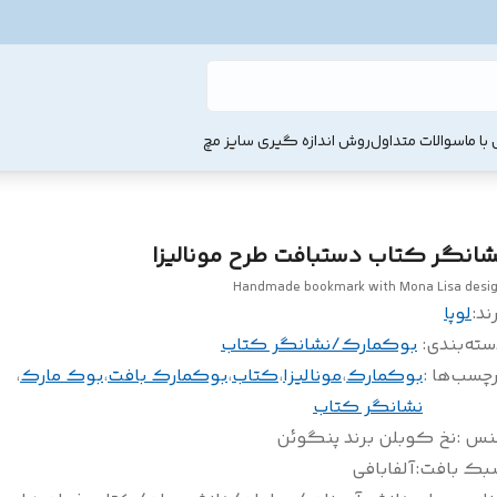
با ما
سوالات متداول
روش اندازه گیری سایز مچ
شانگر کتاب دستبافت طرح مونالیزا
Handmade bookmark with Mona Lisa desi
ند:
لوپا
سته‌بندی
:
بوکمارک/نشانگر کتاب
چسب‌ها :
بوکمارک
،
مونالیزا
،
کتاب
،
بوکمارک بافت
،
بوک مارک
،
نشانگر کتاب
نس
:
نخ کوبلن برند پنگوئن
بک بافت
:
آلفابافی