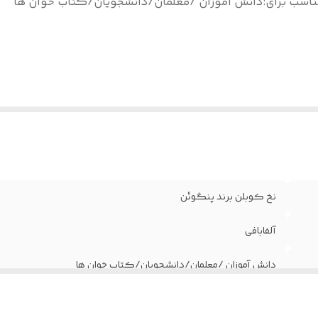
ناسب برای
:
دانش آموزان /معلمان/دانشجویان/کتاب خوان ها
نخ کوبلن برند پنگوئن
آلفابافی
دانش آموزان /معلمان/دانشجویان/کتاب خوان ها