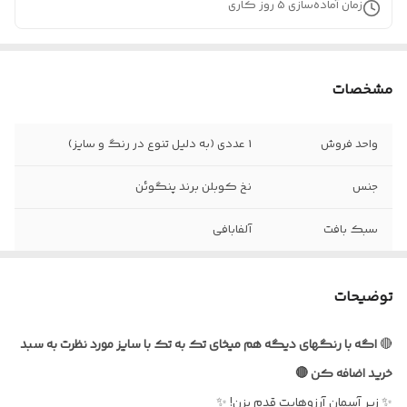
زمان آماده‌سازی
5
روز کاری
مشخصات
واحد فروش
1 عددی (به دلیل تنوع در رنگ و سایز)
جنس
نخ کوبلن برند پنگوئن
سبک بافت
آلفابافی
نحوه بستن
با استفاده از بند و حلقه
توضیحات
قابل شست و شو با
آب سرد و شامپو
🔴
اگه با رنگهای دیگه هم میخای تک به تک با سایز مورد نظرت به سبد
خرید اضافه کن 🔴
✨ زیر آسمان آرزوهایت قدم بزن! ✨