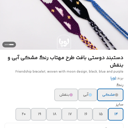
دستبند دوستی بافت طرح مهتاب رنگ مشکی آبی و
بنفش
Friendship bracelet, woven with moon design, black, blue and purple
برند:
لوپا
رنگ
مشکی
آبی
بنفش
سایز
۲۰
۱۹
۱۸
۱۷
۱۶
۱۵
۱۴