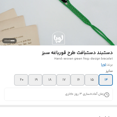
دستبند دستبافت طرح قورباغه سبز
Hand-woven green frog-design bracelet
برند:
لوپا
سایز
۲۰
۱۹
۱۸
۱۷
۱۶
۱۵
۱۴
زمان آماده‌سازی
3
روز کاری