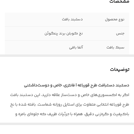
مشخصات
نوع محصول
دستبند بافت
جنس
نخ کوبلن برند پنگوئن
سبک بافت
آلفا بافی
رنگ
سبز
توضیحات
نحوه بستن
با استفاده از بند و حلقه
دستبند دستبافت طرح قورباغه | فانتزی، خاص و دوست‌داشتنی
قابل شستوشو با
آب سرد و شامپو
اگر به اکسسوری‌های خاص و دست‌ساز علاقه دارید، این دستبند بافت
طرح قورباغه انتخابی متفاوت برای استایل روزانه شماست. بافته شده با نخ
باکیفیت و گره‌زنی دقیق، همراه با جزئیات ظریف که جلوه‌ای بامزه و
منحصربه‌فرد به آن بخشیده است.
💚 ویژگی‌های محصول