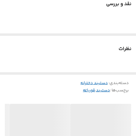
نقد و بررسی
🐸 بافت کاملاً دست‌ساز با گره‌زنی منظم و اصولی به سبک آلفابافی
✨ طراحی فانتزی با طرح قورباغه و جزئیات ظریف
🧵 تهیه شده از نخ مقاوم و باکیفیت برند پنگوئن
🌿 سبک، راحت و مناسب استفاده روزانه
🎀 دارای بند و حلقه قابل تنظیم
نظرات
💚 کاربردها
•مناسب برای استفاده روزمره و استایل کژوال
دسته‌بندی
:
دستبند دخترانه
•اکسسوری جذاب برای نوجوانان و علاقه‌مندان به طرح‌های فانتزی
برچسب‌ها :
دستبند
،
قورباغه
•هدیه‌ای خاص و متفاوت برای دوستان و عزیزان
•قابل ست کردن با سایر دستبندهای بافت و مینیمال