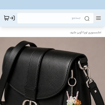
اکسسوری لوپا
/
آویز کیف