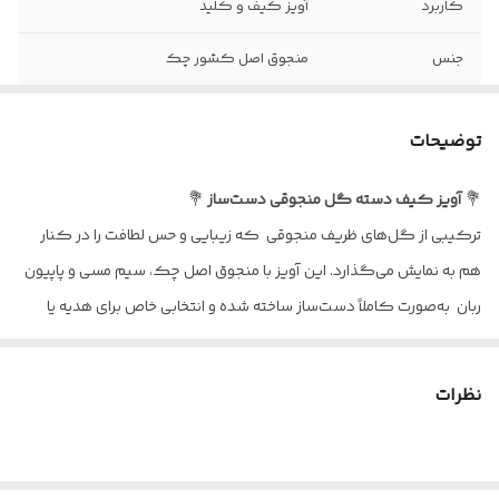
کاربرد
آویز کیف و کلید
جنس
منجوق اصل کشور چک
نوع اتصال
حلقه گرد
توضیحات
روش ساخت
کاملا دستساز
💐
آویز کیف دسته گل منجوقی دست‌ساز
💐
ترکیبی از گل‌های ظریف منجوقی که زیبایی و حس لطافت را در کنار
هم به نمایش می‌گذارد. این آویز با منجوق اصل چک، سیم مسی و پاپیون
ربان به‌صورت کاملاً دست‌ساز ساخته شده و انتخابی خاص برای هدیه یا
استفاده روزمره است.
✅
ویژگی‌ها:
نظرات
- کاملاً دست‌ساز
- ساخته شده با منجوق اصل چک
- فرم‌دهی با سیم مسی مقاوم