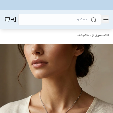
اکسسوری لوپا
/
گردنبند