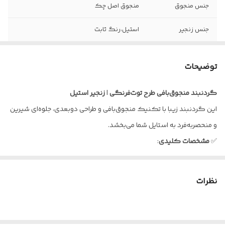
جنس منجوق
منجوق اصل چک
جنس زنجیر
استیل،رنگ ثابت
سبک بافت
دو بعدی
توضیحات
گردنبند
منجوق‌بافی
طرح
توت‌فرنگی
|
زنجیر
استیل
این گردنبند زیبا با تکنیک منجوق‌بافی و طراحی دو‌بعدی، جلوه‌ای شیرین
و منحصر‌به‌فرد به استایل شما می‌بخشد.
✅
مشخصات
کلیدی
:
•طرح: توت‌فرنگی منجوق‌بافی شده
•تکنیک ساخت: دست‌ساز با منجوق‌های رنگی
نظرات
•جنس زنجیر: استیل ضد حساسیت و بادوام
•سبک: فانتزی، دخترانه، روزمره
⁉️ چرا این گردنبند را انتخاب کنید؟