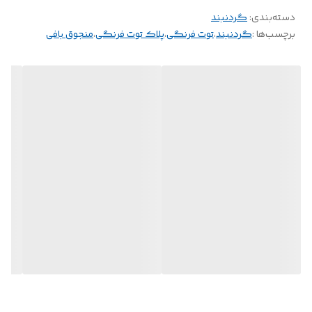
دسته‌بندی
:
گردنبند
•خاص و یونیک: طراحی فانتزی توت‌فرنگی که به‌راحتی جلب توجه
برچسب‌ها :
گردنبند
،
توت فرنگی
،
پلاک توت فرنگی
،
منجوق بافی
می‌کند.
•کیفیت بالا: بافت دقیق منجوق و زنجیر استیل مقاوم برای استفاده
طولانی‌مدت.
•هدیه عالی: گزینه‌ای دوست‌داشتنی برای علاقه‌مندان به اکسسوری‌های
خاص و دست‌ساز.
یک انتخاب شیرین و رنگارنگ برای افزودن جذابیت به استایل شما! 🍓