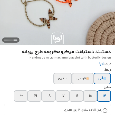
دستبند دستبافت میکرومکرومه طرح پروانه
Handmade micro macrame bracelet with butterfly design
برند:
لوپا
رنگ
آبی
نارنجی
سدری
سایز
20
19
18
17
16
15
14
زمان آماده‌سازی
3
روز کاری