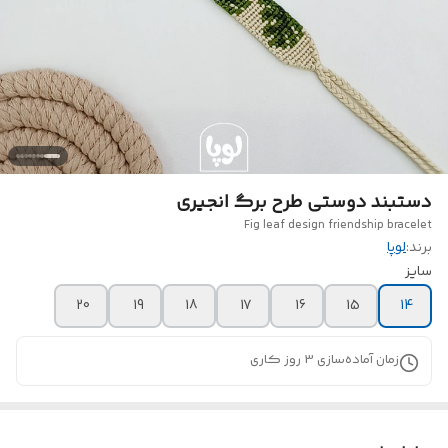
دستبند دوستی طرح برگ انجیری
Fig leaf design friendship bracelet
برند:
لوپا
سایز
20
19
18
17
16
15
14
زمان آماده‌سازی
3
روز کاری