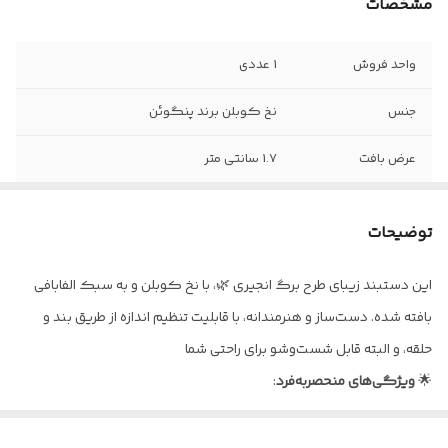
مشخصات
واحد فروش
1 عددی
جنس
نخ کوبلن برند پنگوئن
عرض بافت
1.7 سانتی متر
سبک بافت
آلفابافی
توضیحات
نحوه بستن
با استفاده از بند و حلقه
این دستبند زیبای طرح برگ انجیری 🌿، با نخ کوبلن و به سبک الفابافی
قابل شستوشو با
آب سرد و شامپو
بافته شده. دست‌ساز و هنرمندانه، با قابلیت تنظیم اندازه از طریق بند و
حلقه، و البته قابل شست‌وشو برای راحتی شما
🌟
ویژگی‌های
منحصربه‌فرد
:
🌿 طرح برگ انجیری: نمادی از رشد، سرزندگی و زیبایی طبیعت.
🧵 بافت الفابافی: سبکی هنرمندانه و دقیق که به دستبند جلوه‌ای خاص