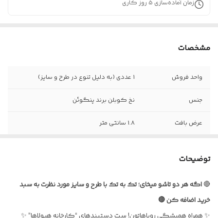
زمان آماده‌سازی
5
روز کاری
مشخصات
واحد فروش
1 عددی (به دلیل تنوع در طرح و سایز)
جنس
نخ کوبلن برند پنگوئن
عرض بافت
1.8 سانتی متر
سبک بافت
آلفابافی
توضیحات
نحوه بستن
با استفاده از بند و حلقه
🔴
اگه هر دو تاشو میخای؛ تک به تک با طرح و سایز مورد نظرت به سبد
قابل شستوشو با
آب سرد و شامپو
خرید اضافه کن 🔴
✨ همراه همیشگی رویاهاتون! ست دستبندهای “کارخانه هیولاها” ✨