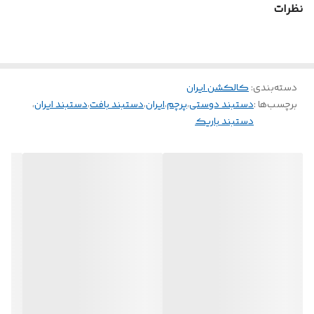
نظرات
•جنس: بافته شده با نخ کوبلن مرغوب
•عرض: ۱ سانتی‌متر
•قابلیت تنظیم: دارای قفل کشویی برای سایز دلخواه
دسته‌بندی
:
کالکشن ایران
•کاربرد: مناسب برای استفاده روزمره، هدیه به دوستان و عزیزان، ابراز علاقه
برچسب‌ها :
دستبند دوستی
،
پرچم
،
ایران
،
دستبند بافت
،
دستبند ایران
،
به وطن
دستبند باریک
این دستبند علاوه بر زیبایی، حس تعلق خاطر و غرور ملی را نیز به همراه دارد
و می‌تواند انتخابی عالی برای کسانی باشد که می‌خواهند بخشی از هویت
ایرانی خود را به نمایش بگذارند.