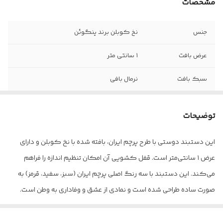
مشخصات
جنس
نخ کوبلن برند پنگوئن
عرض بافت
۱ سانتی متر
سبک بافت
نرمال بافی
قابل تنظیم با
قفل کشویی
توضیحات
قابل شست و شو با
آب سرد و شامپو
این دستبند دوستی با طرح پرچم ایران، بافته شده با نخ کوبلن و دارای
عرض ۱ سانتی‌متر است. قفل کشویی آن امکان تنظیم اندازه را فراهم
می‌کند. این دستبند با سه رنگ اصلی پرچم ایران (سبز، سفید، قرمز) به
صورت ساده طراحی شده است و نمادی از عشق و وفاداری به وطن است.
✅
ویژگی‌ها
:
•طراحی: طرح پرچم ایران با سه رنگ ساده (سبز، سفید، قرمز)