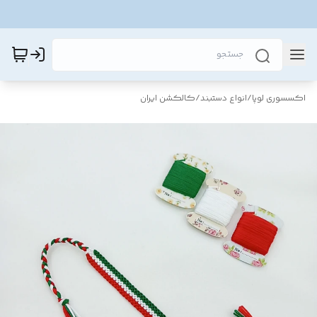
اکسسوری لوپا
/
انواع دستبند
/
کالکشن ایران