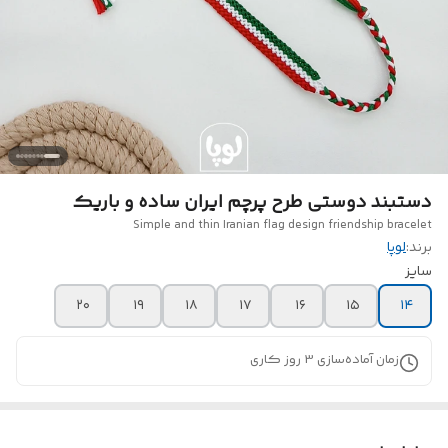
دستبند دوستی طرح پرچم ایران ساده و باریک
Simple and thin Iranian flag design friendship bracelet
برند:
لوپا
سایز
۲۰
۱۹
۱۸
۱۷
۱۶
۱۵
۱۴
زمان آماده‌سازی
3
روز کاری