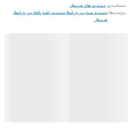
دسته‌بندی
:
دستبند های مینیمال
برچسب‌ها :
دستبند ست
،
یین و یانگ
،
دستبند بافت
،
پلاک یین و یانگ
،
مینیمال