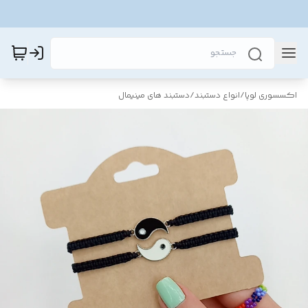
اکسسوری لوپا
/
انواع دستبند
/
دستبند های مینیمال