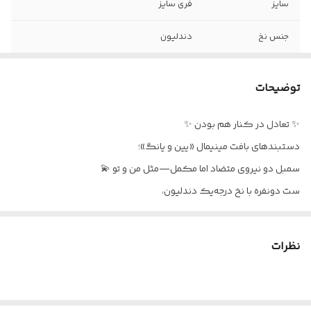
سایز
فری سایز
جنس نخ
دندلیون
جنس پلاک
مراقبتی
توضیحات
قابل تنظیم با
قفل کشویی
✨ تعادل در کنار هم بودن ✨
نحوه نگهداری
برای دوام بهتر از تماس با آب خودداری کنید
دستبندهای بافت مینیمال «یین و یانگ»؛
سمبل دو نیروی متضاد اما مکمل—مثل من و تو 💫
ست دونفره با نخ درجه‌یک دندلیون،
بافته‌شده با عشق و ظرافت،
دارای قفل کشویی قابل تنظیم برای هر سایز مچ،
نظرات
و پلاک‌های نمادین یین و یانگ برای حفظ تعادل انرژی شما در کنار هم. 🖤
🤍
برای کسانی که می‌دانند زیبایی در سادگی و معنا ست.