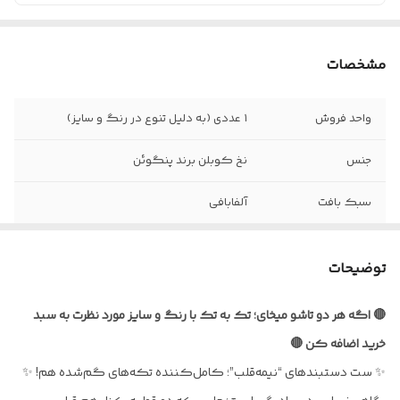
مشخصات
واحد فروش
۱ عددی (به دلیل تنوع در رنگ و سایز)
جنس
نخ کوبلن برند پنگوئن
سبک بافت
آلفابافی
نحوه بستن
با استفاده از بند و حلقه
توضیحات
قابل شست و شو با
آب سرد و شامپو
🔴 اگه هر دو تاشو میخای؛ تک به تک با رنگ و سایز مورد نظرت به سبد
خرید اضافه کن 🔴
✨ ست دستبندهای “نیمه‌قلب”؛ کامل‌کننده تکه‌های گم‌شده هم! ✨