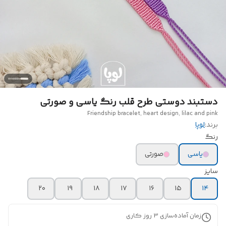
دستبند دوستی طرح قلب رنگ یاسی و صورتی
Friendship bracelet, heart design, lilac and pink
برند:
لوپا
رنگ
یاسی
صورتی
سایز
۲۰
۱۹
۱۸
۱۷
۱۶
۱۵
۱۴
زمان آماده‌سازی
3
روز کاری