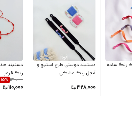
 رنگ ساده
دستبند دوستی طرح استیچ و
آنجل رنگ مشکی
رنگ قرمز
15
%
130,000
110,000
328,000