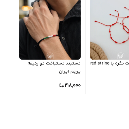
دستبند هفت گره یا red string
دستبند دستبافت دو ردیفه
دستب
پرچم ایران
ایران
,000
218,000