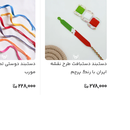
دستبند دستبافت طرح نقشه
دستبند دوستی تک
ایران با رنگ پرچم
مورب
228,000
278,000