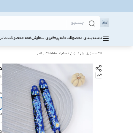
دسته‌بندی محصولات
خانه
پیگیری سفارش
همه محصولات
تماس 
اکسسوری لوپا
/
انواع دستبند
/
شاهکار هنر
د
gh
بر
س
د
بر
و