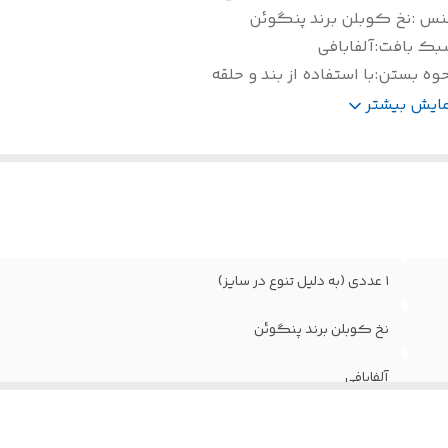
نس
:
نخ کوبلن برند پنگوئن
بک بافت
:
آلفابافی
حوه بستن
:
با استفاده از بند و حلقه
ابل شست و شو با
:
آب سرد و شامپو
مایش بیشتر
۱ عددی (به دلیل تنوع در سایز)
نخ کوبلن برند پنگوئن
آلفابافی
با استفاده از بند و حلقه