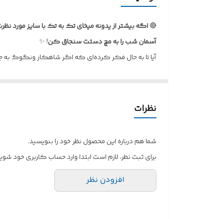
قابل شست و شو با
🔴
اگه بیشتر از یدونه میخای تک به تک با سایز مورد نظ
آسمان
شب
را
به
مچ
دستت
سنجاق
کن
! ✨
آیا تا به حال فکر کرده‌ای که اگر شاهکار ونگوگ به ج
دستبند بافتنی «شب پرستاره» ما، تلفیقی از رویا و واقعی
استایل مدرن تو پیوند بزند.
💙
چرا
این
دستبند
برای
توست
؟
نظرات
•امضای شخصی تو: برای کسانی که از تکرار بیزارند و به
•همدمِ رویاپردازها: هدیه‌ای بی‌نظیر برای خودت یا کسی 
شما هم درباره این محصول نظر خود را بنویسید.
•ظرافت در عین مقاومت: بافتی منسجم و در عین حال لط
برای ثبت نظر، لازم است ابتدا وارد حساب کاربری خود شوید
•مکمل استایل: چه با یک تیپ مینیمال و ساده، چه با اس
افزودن نظر
این یک زیور معمولی نیست؛ این یک داستان است که از 
همین حالا این قطعه از آسمانِ ونگوگ را برای خودت داشته