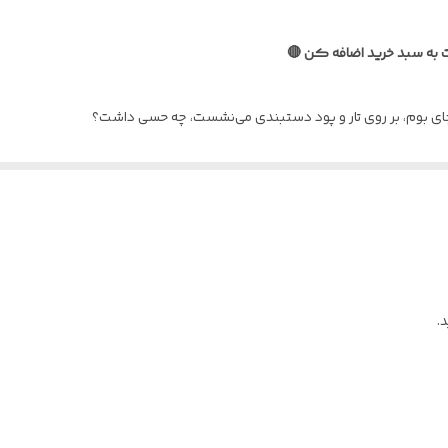
آب سرد و شامپو
رت به سبد خرید اضافه کن 🔴
ای بوم، بر روی تار و پود دستبندی می‌نشست، چه حسی داشت؟
ت است. دست‌بافته‌ای که در آن چرخش ستاره‌ها و رقص رنگ‌ها در دل شب، با دقت و
 دنبال اکسسوری‌هایی با امضای هنری هستند.
که دنیای رنگ‌ها و نقاشی‌ها برایش معنای عمیقی دارد.
یف که روی دست شما بسیار خوش‌جلوه است.
.
تایل‌های هنری و کژوال، این دستبند نقطه درخشانِ پوشش تو خواهد بود.
مچ دست تو روایت می‌شود.
 باش. 🌌🖌️