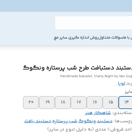
با ما
سوالات متداول
روش اندازه گیری سایز مچ
ستبند دستبافت طرح شب پرستاره ونگوگ
Handmade bracelet, Starry Night by Van Go
ند:
لوپا
ایز
۲۰
۱۹
۱۸
۱۷
۱۶
۱۵
۱۴
سته‌بندی
:
شاهکار هنر
چسب‌ها :
دستبند
،
ونگوگ
،
شب پرستاره
،
دستبند بافت
احد فروش
:
۱ عددی (به دلیل تنوع در سایز)