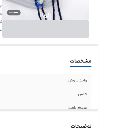
ج
س
ن
ق
ن
مشخصات
واحد فروش
جنس
سبک بافت
نحوه بستن
توضیحات